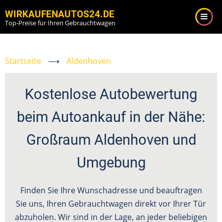
Direkt
WIRKAUFENAUTOS24.DE
zum
Top-Preise für Ihren Gebrauchtwagen
Inhalt
Startseite
⟶
Aldenhoven
Kostenlose Autobewertung
beim Autoankauf in der Nähe:
Großraum Aldenhoven und
Umgebung
Finden Sie Ihre Wunschadresse und beauftragen
Sie uns, Ihren Gebrauchtwagen direkt vor Ihrer Tür
abzuholen. Wir sind in der Lage, an jeder beliebigen