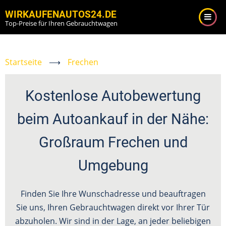
Direkt
WIRKAUFENAUTOS24.DE
zum
Top-Preise für Ihren Gebrauchtwagen
Inhalt
Startseite
⟶
Frechen
Kostenlose Autobewertung
beim Autoankauf in der Nähe:
Großraum Frechen und
Umgebung
Finden Sie Ihre Wunschadresse und beauftragen
Sie uns, Ihren Gebrauchtwagen direkt vor Ihrer Tür
abzuholen. Wir sind in der Lage, an jeder beliebigen