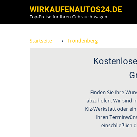
Direkt
WIRKAUFENAUTOS24.DE
zum
Top-Preise für Ihren Gebrauchtwagen
Inhalt
Startseite
⟶
Fröndenberg
Kostenlose
G
Finden Sie Ihre Wun
abzuholen. Wir sind in
Kfz-Werkstatt oder ein
Ihren Terminwün
einschließlich