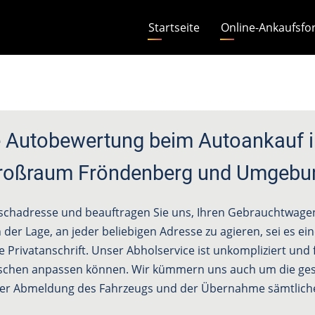
Hauptnavigation
Startseite
Online-Ankaufsfo
 Autobewertung beim Autoankauf i
roßraum Fröndenberg und Umgebu
schadresse und beauftragen Sie uns, Ihren Gebrauchtwagen 
 der Lage, an jeder beliebigen Adresse zu agieren, sei es e
e Privatanschrift. Unser Abholservice ist unkompliziert und f
schen anpassen können. Wir kümmern uns auch um die ges
 der Abmeldung des Fahrzeugs und der Übernahme sämtliche