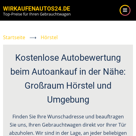
Direkt
WIRKAUFENAUTOS24.DE
zum
Top-Preise für Ihren Gebrauchtwagen
Inhalt
Startseite
⟶
Hörstel
Kostenlose Autobewertung
beim Autoankauf in der Nähe:
Großraum Hörstel und
Umgebung
Finden Sie Ihre Wunschadresse und beauftragen
Sie uns, Ihren Gebrauchtwagen direkt vor Ihrer Tür
abzuholen. Wir sind in der Lage, an jeder beliebigen