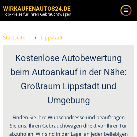
Direkt
WIRKAUFENAUTOS24.DE
zum
Top-Preise für Ihren Gebrauchtwagen
Inhalt
Startseite
⟶
Lippstadt
Kostenlose Autobewertung
beim Autoankauf in der Nähe:
Großraum Lippstadt und
Umgebung
Finden Sie Ihre Wunschadresse und beauftragen
Sie uns, Ihren Gebrauchtwagen direkt vor Ihrer Tür
abzuholen. Wir sind in der Lage, an jeder beliebigen