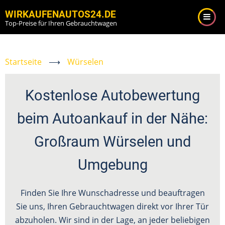
Direkt
WIRKAUFENAUTOS24.DE
zum
Top-Preise für Ihren Gebrauchtwagen
Inhalt
Startseite
⟶
Würselen
Kostenlose Autobewertung
beim Autoankauf in der Nähe:
Großraum Würselen und
Umgebung
Finden Sie Ihre Wunschadresse und beauftragen
Sie uns, Ihren Gebrauchtwagen direkt vor Ihrer Tür
abzuholen. Wir sind in der Lage, an jeder beliebigen