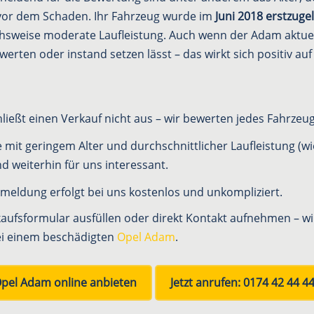
 vor dem Schaden. Ihr Fahrzeug wurde im
Juni 2018 erstzuge
chsweise moderate Laufleistung. Auch wenn der Adam aktuell
rwerten oder instand setzen lässt – das wirkt sich positiv au
ließt einen Verkauf nicht aus – wir bewerten jedes Fahrzeug 
mit geringem Alter und durchschnittlicher Laufleistung (w
ind weiterhin für uns interessant.
eldung erfolgt bei uns kostenlos und unkompliziert.
aufsformular ausfüllen oder direkt Kontakt aufnehmen – w
ei einem beschädigten
Opel Adam
.
pel Adam online anbieten
Jetzt anrufen: 0174 42 44 4