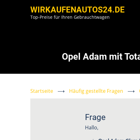
Direkt
WIRKAUFENAUTOS24.DE
zum
Top-Preise für Ihren Gebrauchtwagen
Inhalt
Opel Adam mit Tot
Startseite
⟶
Häufig gestellte Fragen
⟶
Frage
Hallo,