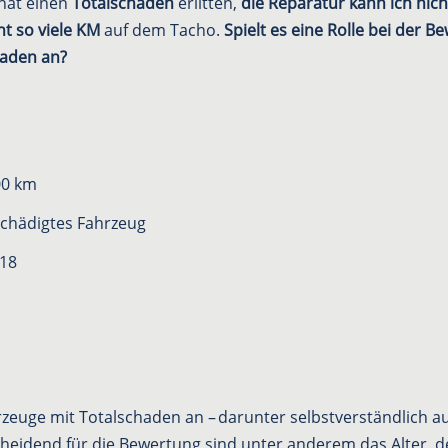
hat einen
Totalschaden
erlitten,
die Reparatur kann ich nic
ht so viele KM
auf dem Tacho.
Spielt es eine Rolle bei der B
haden an?
00 km
chädigtes Fahrzeug
018
hrzeuge mit Totalschaden an – darunter selbstverständlich 
heidend für die Bewertung sind unter anderem das Alter, 