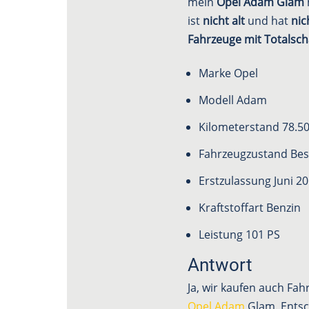
mein
Opel Adam Glam
ist
nicht alt
und hat
nic
Fahrzeuge mit Totalsc
Marke Opel
Modell Adam
Kilometerstand 78.5
Fahrzeugzustand Bes
Erstzulassung Juni 2
Kraftstoffart Benzin
Leistung 101 PS
Antwort
Ja, wir kaufen auch Fa
Opel Adam
Glam. Entsc