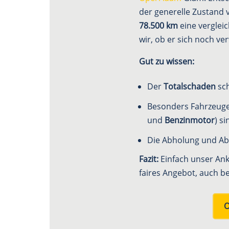
der generelle Zustand
78.500 km
eine verglei
wir, ob er sich noch ve
Gut zu wissen:
Der
Totalschaden
sch
Besonders Fahrzeuge 
und
Benzinmotor
) s
Die Abholung und Abm
Fazit:
Einfach unser Ank
faires Angebot, auch b
O