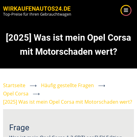
Direkt
WIRKAUFENAUTOS24.DE
zum
Top-Preise für Ihren Gebrauchtwagen
Inhalt
[2025] Was ist mein Opel Corsa
mit Motorschaden wert?
Startseite
⟶
Häufig gestellte Fragen
⟶
Opel Corsa
⟶
[2025] Was ist mein Opel Corsa mit Motorschaden wert?
Frage