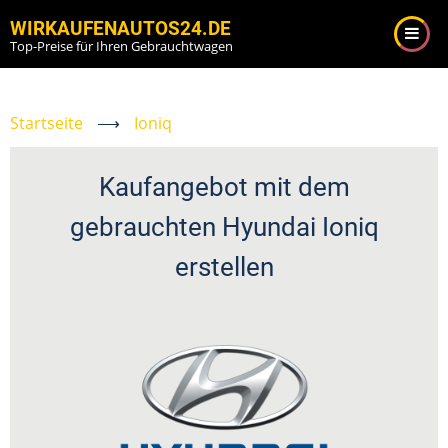
Direkt
WIRKAUFENAUTOS24.DE
zum
Top-Preise für Ihren Gebrauchtwagen
Inhalt
Startseite
⟶
Ioniq
Kaufangebot mit dem
gebrauchten Hyundai Ioniq
erstellen