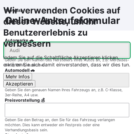
Direkt
Wir verwenden Cookies auf
zum
Startseite
Pfadnavigation
Inhalt
Online-Ankaufsformular
dieser Website, um Ihr
Benutzererlebnis zu
Automarke 🚗
verbessern
Indem Sie auf die Schaltfläche Akzeptieren klicken,
Geben Sie den Namen des Herstellers Ihres Autos an, z.B. Mercedes-
erklären Sie sich damit einverstanden, dass wir dies tun.
Benz, BMW, Audi usw.
Automodell 🚗
Mehr Infos
Akzeptieren
Geben Sie den genauen Namen Ihres Fahrzeugs an, z.B. C-Klasse,
3er-Reihe, A4 usw.
Preisvorstellung 💰
Geben Sie den Betrag an, den Sie für das Fahrzeug verlangen
möchten. Dies kann entweder ein Festpreis oder eine
Verhandlungsbasis sein.