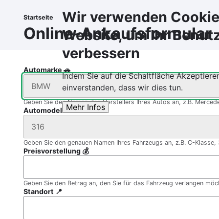
Direkt
Wir verwenden Cookies
zum
Startseite
Pfadnavigation
Inhalt
Online-Ankaufsformular
Website, um Ihr Benutz
verbessern
Automarke 🚗
Indem Sie auf die Schaltfläche Akzeptieren
einverstanden, dass wir dies tun.
Geben Sie den Namen des Herstellers Ihres Autos an, z.B. Merce
Mehr Infos
Automodell 🚗
Geben Sie den genauen Namen Ihres Fahrzeugs an, z.B. C-Klasse, 
Preisvorstellung 💰
Geben Sie den Betrag an, den Sie für das Fahrzeug verlangen möch
Standort 📍