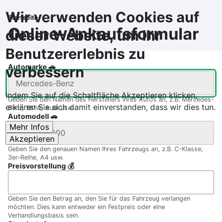
Direkt
Wir verwenden Cookies auf
zum
Startseite
Pfadnavigation
Inhalt
Online-Ankaufsformular
dieser Website, um Ihr
Benutzererlebnis zu
Automarke 🚗
verbessern
Indem Sie auf die Schaltfläche Akzeptieren klicken,
Geben Sie den Namen des Herstellers Ihres Autos an, z.B. Mercedes-
erklären Sie sich damit einverstanden, dass wir dies tun.
Benz, BMW, Audi usw.
Automodell 🚗
Mehr Infos
Akzeptieren
Geben Sie den genauen Namen Ihres Fahrzeugs an, z.B. C-Klasse,
3er-Reihe, A4 usw.
Preisvorstellung 💰
Geben Sie den Betrag an, den Sie für das Fahrzeug verlangen
möchten. Dies kann entweder ein Festpreis oder eine
Verhandlungsbasis sein.