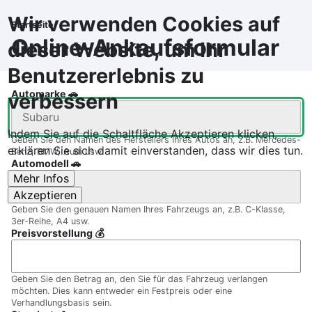
Direkt
Wir verwenden Cookies auf
zum
Startseite
Pfadnavigation
Inhalt
Online-Ankaufsformular
dieser Website, um Ihr
Benutzererlebnis zu
Automarke 🚗
verbessern
Indem Sie auf die Schaltfläche Akzeptieren klicken,
Geben Sie den Namen des Herstellers Ihres Autos an, z.B. Mercedes-
erklären Sie sich damit einverstanden, dass wir dies tun.
Benz, BMW, Audi usw.
Automodell 🚗
Mehr Infos
Akzeptieren
Geben Sie den genauen Namen Ihres Fahrzeugs an, z.B. C-Klasse,
3er-Reihe, A4 usw.
Preisvorstellung 💰
Geben Sie den Betrag an, den Sie für das Fahrzeug verlangen
möchten. Dies kann entweder ein Festpreis oder eine
Verhandlungsbasis sein.