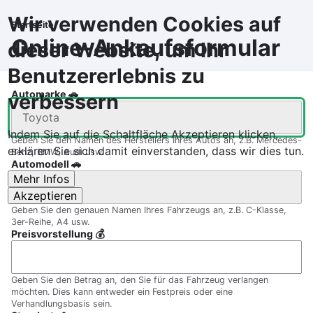
Direkt
Wir verwenden Cookies auf
zum
Startseite
Pfadnavigation
Inhalt
Online-Ankaufsformular
dieser Website, um Ihr
Benutzererlebnis zu
Automarke 🚗
verbessern
Indem Sie auf die Schaltfläche Akzeptieren klicken,
Geben Sie den Namen des Herstellers Ihres Autos an, z.B. Mercedes-
erklären Sie sich damit einverstanden, dass wir dies tun.
Benz, BMW, Audi usw.
Automodell 🚗
Mehr Infos
Akzeptieren
Geben Sie den genauen Namen Ihres Fahrzeugs an, z.B. C-Klasse,
3er-Reihe, A4 usw.
Preisvorstellung 💰
Geben Sie den Betrag an, den Sie für das Fahrzeug verlangen
möchten. Dies kann entweder ein Festpreis oder eine
Verhandlungsbasis sein.