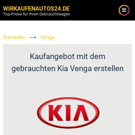
Direkt
WIRKAUFENAUTOS24.DE
zum
Top-Preise für Ihren Gebrauchtwagen
Inhalt
Startseite
⟶
Venga
Kaufangebot mit dem
gebrauchten Kia Venga erstellen