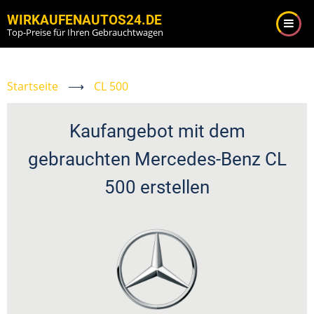
Direkt
WIRKAUFENAUTOS24.DE
zum
Top-Preise für Ihren Gebrauchtwagen
Inhalt
Startseite
⟶
CL 500
Kaufangebot mit dem
gebrauchten Mercedes-Benz CL
500 erstellen