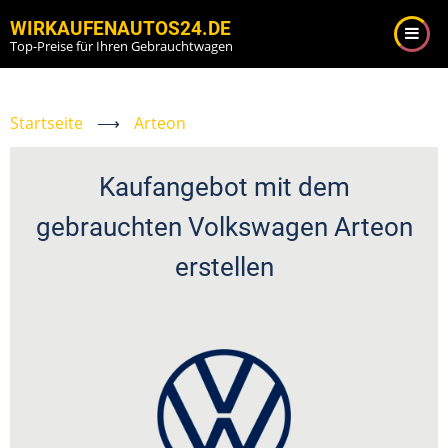
Direkt
WIRKAUFENAUTOS24.DE
zum
Top-Preise für Ihren Gebrauchtwagen
Inhalt
Startseite
⟶
Arteon
Kaufangebot mit dem
gebrauchten Volkswagen Arteon
erstellen