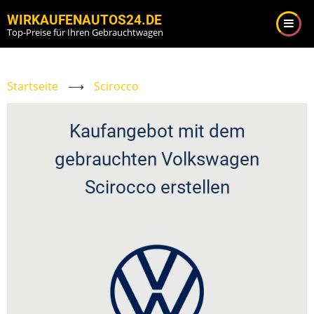
Direkt
WIRKAUFENAUTOS24.DE
zum
Top-Preise für Ihren Gebrauchtwagen
Inhalt
Startseite
⟶
Scirocco
Kaufangebot mit dem
gebrauchten Volkswagen
Scirocco erstellen