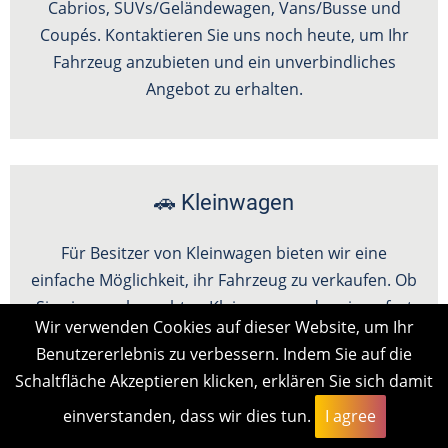
Cabrios, SUVs/Geländewagen, Vans/Busse und
Coupés. Kontaktieren Sie uns noch heute, um Ihr
Fahrzeug anzubieten und ein unverbindliches
Angebot zu erhalten.
🚗 Kleinwagen
Für Besitzer von Kleinwagen bieten wir eine
einfache Möglichkeit, ihr Fahrzeug zu verkaufen. Ob
Sie einen gebrauchten Kleinwagen oder einen fast
Wir verwenden Cookies auf dieser Website, um Ihr
neuen Kleinwagen haben, wir sind bereit, Ihnen ein
Benutzererlebnis zu verbessern. Indem Sie auf die
faires Angebot zu machen.
Schaltfläche Akzeptieren klicken, erklären Sie sich damit
einverstanden, dass wir dies tun.
I agree